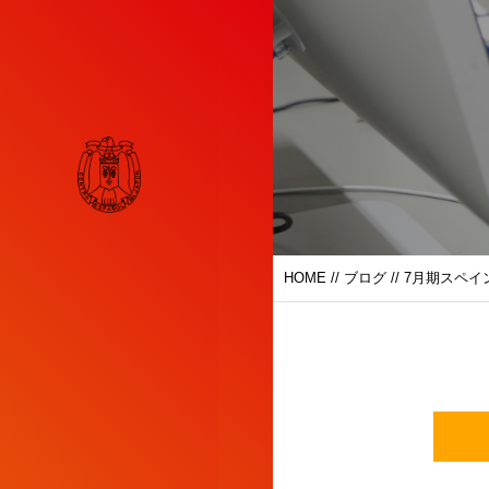
HOME
//
ブログ
// 7月期スペ