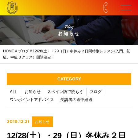
Blog
お知らせ
HOME
//
ブログ
// 12/28(土）・29（日）冬休み２日間特別レッスン(入門、初
級、中級３クラス）開講決定！
CATEGORY
ALL
お知らせ
スペイン語で読もう
ブログ
ワンポイントアドバイス
受講者の途中経過
2019.12.21
お知らせ
12/28(土）・29（日）冬休み２日