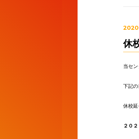
2020
休
当セン
下記の
休校延
２０２