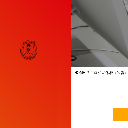
HOME
//
ブログ
// 休校（休講