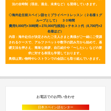
法の全時制（現在、過去、未来など）も習得していきます。
◇海外赴任前スペイン語セミプライベートレッスン（２名様１グ
ループとして） ３０時間
費用9,000円×30時間＝270,000円(税別)＋テキスト代（8,700円×2
名様ほど）
内容：海外赴任が決定されたご主人さまと奥様がご一緒にご受講
されるケースで、アルファベットや数字の読み方から始めて、基
礎文法を押さえ、簡単な挨拶、自己紹介や「〜したい」などの要
求に対する表現も学習しております。
奥様は買い物時やレストランでの会話にも取り組んでいきます。
お電話でのお問い合わせ
日本スペイン語センター