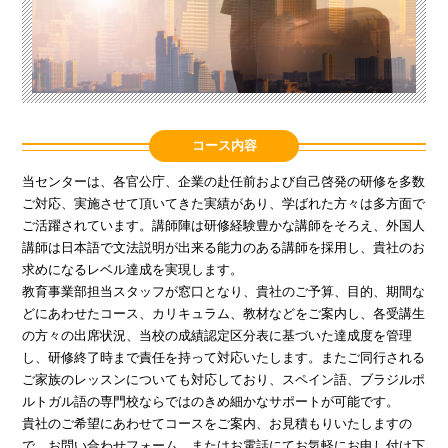
コース内容
当センターは、各官公庁、企業の赴任前および自己啓発の研修を多数
ご対応、実施させて頂いてきた実績があり、学ばれた方々は多方面で
ご活躍されています。講師陣は研修経験豊かな講師をそろえ、外国人
講師は日本語で文法説明が出来る能力のある講師を採用し、貴社のお
求めになるレベル達成を実現します。
教育事業部担当スタッフが窓口となり、貴社のご予算、目的、期間な
どにあわせたコース、カリキュラム、教材などをご案内し、各受講生
の方々の出席状況、当校の成績認定区分表に基づいた達成度を管理
し、研修終了時まで責任を持って対応いたします。またご同行される
ご家族のレッスンについても対応しており、スペイン語、ブラジルポ
ルトガル語の専門校ならではのきめ細かなサポートが可能です。
貴社のご希望にあわせてコースをご案内、お見積もりいたしますの
で、お問い合わせフォーム、またはお電話にてお気軽にお申し付け下