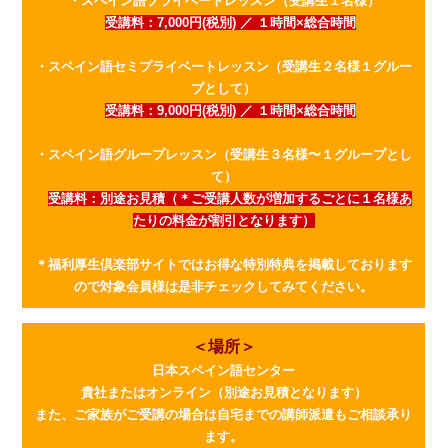
・スペイン語プライベートレッスン（受講生１名様）
受講料：7,000円(税別) ／ １時間×総合時間
・スペイン語セミプライベートレッスン（受講生２名様１グルー
プとして）
受講料：9,000円(税別) ／ １時間×総合時間
・スペイン語グループレッスン（受講生３名様〜１グループとし
て）
受講料：別途お見積（＊ご受講人数が増加するごとに１名様あ
たりの料金が割引となります）
＊福利厚生倶楽部サイトではお得な特別特典を掲載しております
ので対象会員様は是非チェックしてみてください。
＜場所＞
日本スペイン語センター
貴社またはオンライン（別途お見積となります）
また、ご家族がご受講の場合は自宅までの講師派遣もご相談承り
ます。